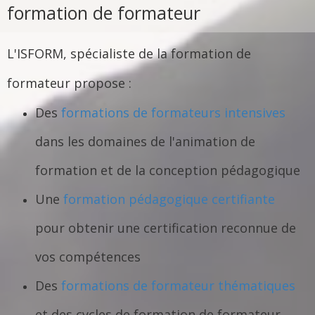
formation de formateur
L'ISFORM, spécialiste de la formation de
formateur propose :
Des
formations de formateurs intensives
dans les domaines de l'animation de
formation et de la conception pédagogique
Une
formation pédagogique certifiante
pour obtenir une certification reconnue de
vos compétences
Des
formations de formateur thématiques
et des cycles de formation de formateur