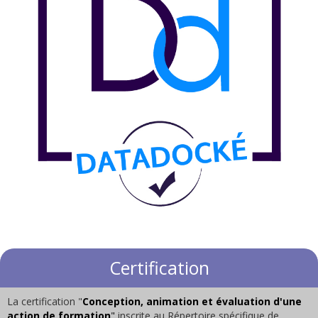
Certification
La certification "
Conception, animation et évaluation d'une
action de formation
"
inscrite au Répertoire spécifique de